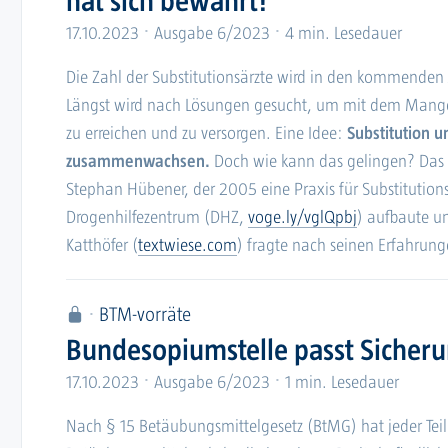
hat sich bewährt!“
17.10.2023
Ausgabe 6/2023
4 min. Lesedauer
Die Zahl der Substitutionsärzte wird in den kommenden J
Längst wird nach Lösungen gesucht, um mit dem Mang
zu erreichen und zu versorgen. Eine Idee:
Substitution u
zusammenwachsen.
Doch wie kann das gelingen? Das 
Stephan Hübener, der 2005 eine Praxis für Substitutions
Drogenhilfezentrum (DHZ,
voge.ly/vglQpbj
) aufbaute un
Katthöfer (
textwiese.com
) fragte nach seinen Erfahrung
BTM-vorräte
Bundesopiumstelle passt Sicherun
17.10.2023
Ausgabe 6/2023
1 min. Lesedauer
Nach § 15 Betäubungsmittelgesetz (BtMG) hat jeder Te