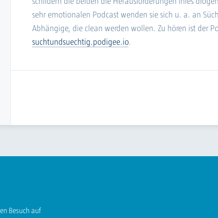
schildern die beiden die Herausforderungen ihres drogen
sehr emotionalen Podcast wenden sie sich u. a. an Sücht
Abhängige, die clean werden wollen. Zu hören ist der Po
suchtundsuechtig.podigee.io
.
ren Besuch auf