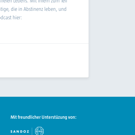
freien Lebens. Mit ihrem zum Teil
ige, die in Abstinenz leben, und
dcast hier:
August
Mit freundlicher Unterstüzung von: