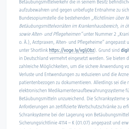
Betäubungsmittelverkehr die in seinem Besitz befindlic
aufzubewahren und gegen unbefugte Entnahme zu sich
Bundesopiumstelle die bestehenden
„Richtlinien über
Betäubungsmittelvorräten im Krankenhausbereich, in öf
sowie Alten- und Pflegeheimen“
unter Nummer 2 „Kranke
o. Ä.), Arztpraxen, Alten- und Pflegeheime“ angepasst 
unter Shortlink
https://voge.ly/vglj0bz
). Grund sind
digi
in Deutschland vermehrt eingesetzt werden. Sie bieten 
zahlreiche Möglichkeiten, um die sichere Anwendung von
Verluste und Entwendungen zu reduzieren und die Arz
patientenbezogen zu dokumentieren. Allerdings sei die
elektronischen Medikamentenaufbewahrungssysteme fü
Betäubungsmitteln unzureichend. Die Schranksysteme sei
Anforderungen an zertifizierte Wertschutzschränke zu er
Schranksysteme bei der Lagerung von Betäubungsmittel
Sicherungsrichtlinie 4114 – K (01.07) angepasst und erw